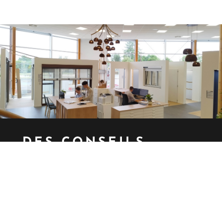
DES CONSEILS
PERSONNALISÉS
selon vos projets
N’hésitez pas à vous rendre aux showrooms
de la Ferrière et de la Séguinière. Là-bas,
des professionnels vous accueilleront, ils
vous orienteront vers les matériaux adaptés